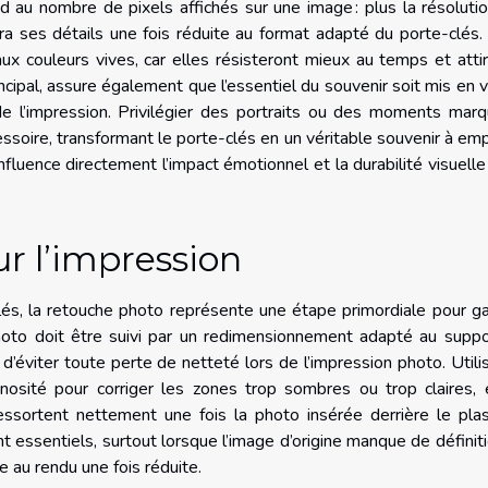
d au nombre de pixels affichés sur une image : plus la résoluti
a ses détails une fois réduite au format adapté du porte-clés. 
 couleurs vives, car elles résisteront mieux au temps et atti
incipal, assure également que l’essentiel du souvenir soit mis en v
 l’impression. Privilégier des portraits ou des moments marq
essoire, transformant le porte-clés en un véritable souvenir à em
nfluence directement l’impact émotionnel et la durabilité visuelle
r l’impression
és, la retouche photo représente une étape primordiale pour ga
 photo doit être suivi par un redimensionnement adapté au supp
 d’éviter toute perte de netteté lors de l’impression photo. Utili
inosité pour corriger les zones trop sombres ou trop claires,
ressortent nettement une fois la photo insérée derrière le pla
 essentiels, surtout lorsque l’image d’origine manque de définit
e au rendu une fois réduite.