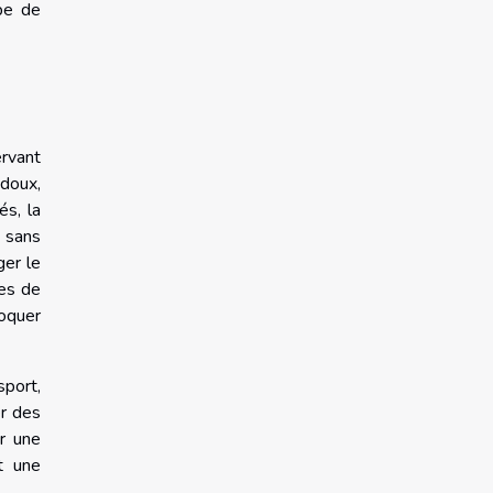
pe de
rvant
 doux,
és, la
e sans
ger le
ces de
voquer
sport,
er des
er une
it une