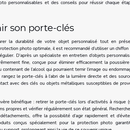
to personnalisables et des conseils pour réussir chaque éta
ir son porte-clés
rer la durabilité de votre objet personnalisé tout en prése
protection photo optimale, il est recommandé d’utiliser un chiffon
gulier. D’après un spécialiste en entretien d’objets personnalis
trêmement fine, conçue pour éliminer efficacement la poussièr
ou contenant de l’alcool qui pourraient ternir l’image ou endomma
, rangez le porte-clés à l’abri de la lumière directe et des sour
ontact avec des clés ou objets métalliques susceptibles de pro
re bénéfique : retirer le porte-clés lors d’activités à risque (
ins propres et vérifier régulièrement son état général. Recherch
étachements, offre la possibilité d’agir rapidement et d’évit
 produits conçus spécialement pour la protection photo garant
u support, prolongeant ainsi la vie de ce souvenir unique.