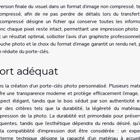
version finale du visuel dans un format d’image non compressé, t
mpressé, afin de ne pas perdre de détails lors du transfert
compressé désigne un fichier qui conserve toutes les informa
donc chaque pixel reste intact, permettant une impression photo
un résultat optimal, solliciter l’avis d’un graphiste professionne
ouche photo et le choix du format d’image garantit un rendu net, 
n réduite du porte-clés.
port adéquat
ns la création d’un porte-clés photo personnalisé. Plusieurs mat
ffre une transparence moderne et protège efficacement l’image,
ect élégant, tandis que le bois séduit par son authenticité e
r des critères tels que la durabilité, la légèreté du matéria
mpression de la photo. La durabilité est primordiale pour préser
quentes, tandis que l’esthétique dépendra du rendu désiré, qu’i
, la compatibilité d’impression doit être considérée : un exp
 terme technique désigne la capacité d’un matériau à accueill