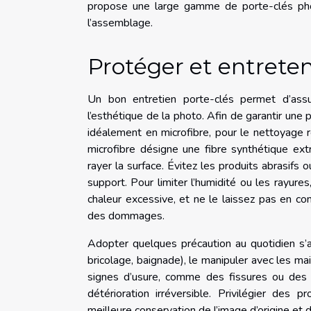
propose une large gamme de porte-clés pho
l’assemblage.
Protéger et entreten
Un bon entretien porte-clés permet d’assu
l’esthétique de la photo. Afin de garantir une 
idéalement en microfibre, pour le nettoyage ré
microfibre désigne une fibre synthétique ex
rayer la surface. Évitez les produits abrasifs 
support. Pour limiter l’humidité ou les rayures
chaleur excessive, et ne le laissez pas en c
des dommages.
Adopter quelques précaution au quotidien s’avè
bricolage, baignade), le manipuler avec les ma
signes d’usure, comme des fissures ou des d
détérioration irréversible. Privilégier des
meilleure conservation de l’image d’origine et d