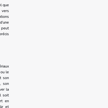
el que
 vers
tions
 d’une
l peut
précis
ériaux
 ou le
t son
u, son
ver la
l soit
ert en
ir et