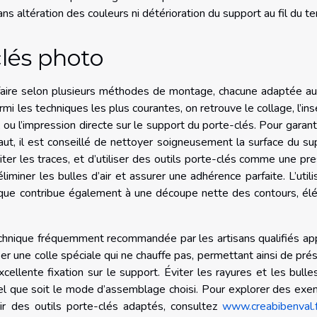
 altération des couleurs ni détérioration du support au fil du t
clés photo
faire selon plusieurs méthodes de montage, chacune adaptée au
rmi les techniques les plus courantes, on retrouve le collage, l’ins
ou l’impression directe sur le support du porte-clés. Pour garant
aut, il est conseillé de nettoyer soigneusement la surface du su
ter les traces, et d’utiliser des outils porte-clés comme une pr
iminer les bulles d’air et assurer une adhérence parfaite. L’utili
llique contribue également à une découpe nette des contours, é
e technique fréquemment recommandée par les artisans qualifiés a
iser une colle spéciale qui ne chauffe pas, permettant ainsi de pré
ellente fixation sur le support. Éviter les rayures et les bulles
quel que soit le mode d’assemblage choisi. Pour explorer des ex
 des outils porte-clés adaptés, consultez
www.creabibenval.f