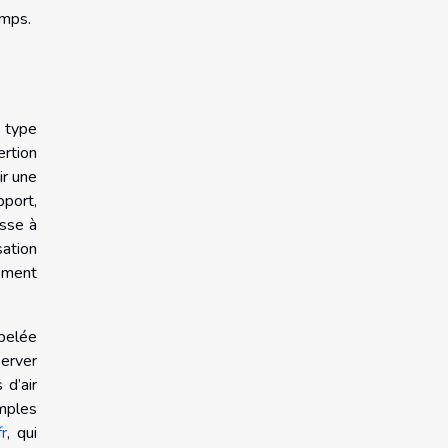
emps.
 type
ertion
ir une
pport,
esse à
sation
lément
ppelée
server
 d’air
emples
r
, qui