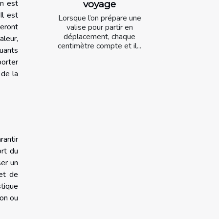
voyage
on est
Il est
Lorsque l’on prépare une
reront
valise pour partir en
déplacement, chaque
aleur,
centimètre compte et il...
uants
porter
 de la
rantir
ort du
ser un
 et de
stique
ion ou