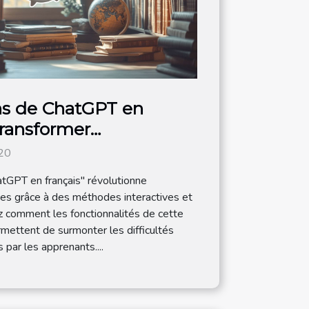
ns de ChatGPT en
transformer
e des langues
20
GPT en français" révolutionne
ues grâce à des méthodes interactives et
 comment les fonctionnalités de cette
permettent de surmonter les difficultés
par les apprenants....