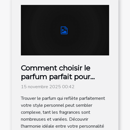
Comment choisir le
parfum parfait pour
votre style personnel ?
15 novembre 2025 00:42
Trouver le parfum qui reflète parfaitement
votre style personnel peut sembler
complexe, tant les fragrances sont
nombreuses et variées. Découvrir
l'harmonie idéale entre votre personnalité