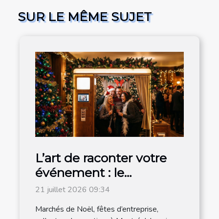
SUR LE MÊME SUJET
L’art de raconter votre
événement : le
photobooth s’invite à la
21 juillet 2026 09:34
magie de noël
Marchés de Noël, fêtes d’entreprise,