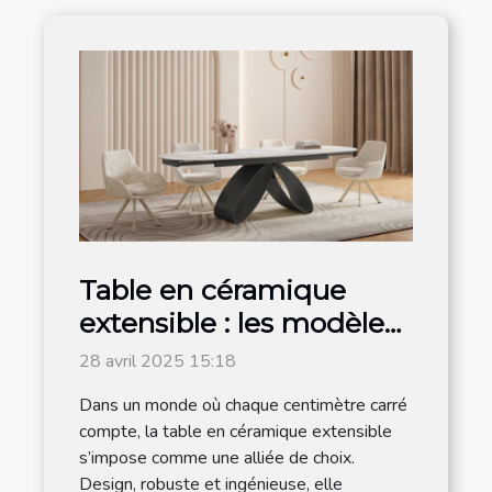
Table en céramique
extensible : les modèles
les plus en vogue sont
28 avril 2025 15:18
chez Meublissime
Dans un monde où chaque centimètre carré
compte, la table en céramique extensible
s’impose comme une alliée de choix.
Design, robuste et ingénieuse, elle