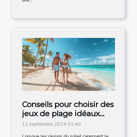
Conseils pour choisir des
jeux de plage idéaux
pour les couples
11 septembre 2024 01:40
Lorsque les rayons du soleil caressent le