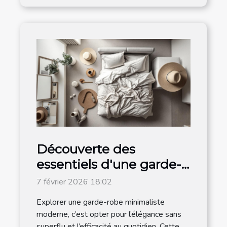
Découverte des
essentiels d'une garde-
robe minimaliste
7 février 2026 18:02
moderne
Explorer une garde-robe minimaliste
moderne, c’est opter pour l’élégance sans
superflu et l’efficacité au quotidien. Cette