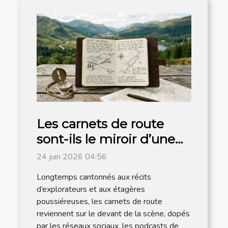
Les carnets de route
sont-ils le miroir d’une
destination authentique
24 juin 2026 04:56
?
Longtemps cantonnés aux récits
d’explorateurs et aux étagères
poussiéreuses, les carnets de route
reviennent sur le devant de la scène, dopés
par les réseaux sociaux, les podcasts de