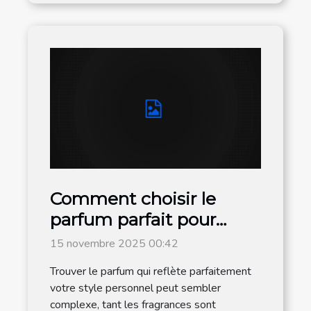
Comment choisir le
parfum parfait pour
votre style personnel ?
15 novembre 2025 00:42
Trouver le parfum qui reflète parfaitement
votre style personnel peut sembler
complexe, tant les fragrances sont