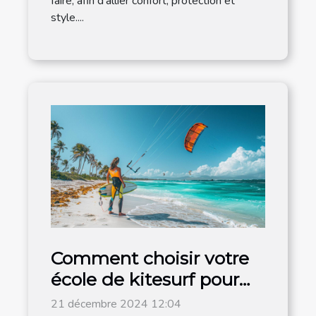
faire, afin d'allier confort, protection et
style....
Comment choisir votre
école de kitesurf pour
un apprentissage
21 décembre 2024 12:04