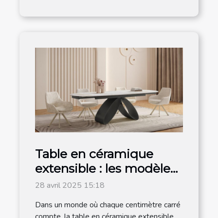
Table en céramique
extensible : les modèles
les plus en vogue sont
28 avril 2025 15:18
chez Meublissime
Dans un monde où chaque centimètre carré
compte, la table en céramique extensible