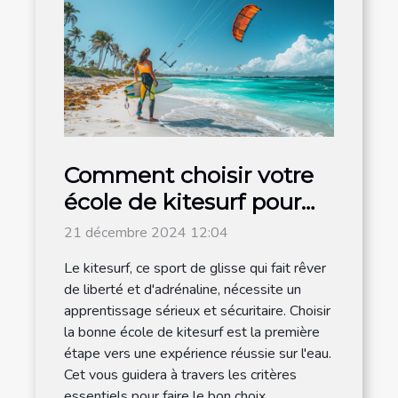
Comment choisir votre
école de kitesurf pour
un apprentissage
21 décembre 2024 12:04
efficace
Le kitesurf, ce sport de glisse qui fait rêver
de liberté et d'adrénaline, nécessite un
apprentissage sérieux et sécuritaire. Choisir
la bonne école de kitesurf est la première
étape vers une expérience réussie sur l'eau.
Cet vous guidera à travers les critères
essentiels pour faire le bon choix...