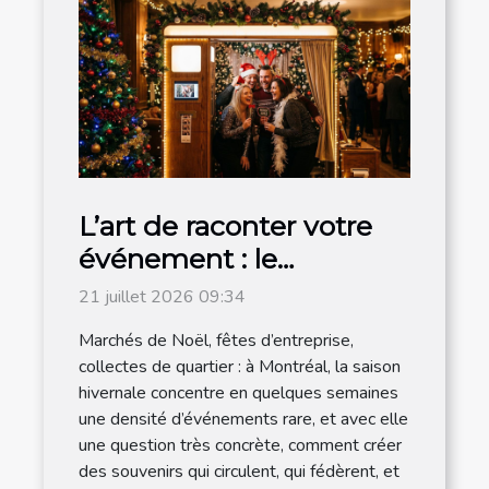
L’art de raconter votre
événement : le
photobooth s’invite à la
21 juillet 2026 09:34
magie de noël
Marchés de Noël, fêtes d’entreprise,
collectes de quartier : à Montréal, la saison
hivernale concentre en quelques semaines
une densité d’événements rare, et avec elle
une question très concrète, comment créer
des souvenirs qui circulent, qui fédèrent, et