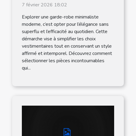
robe minimaliste
7 février 2026 18:02
moderne
Explorer une garde-robe minimaliste
moderne, c’est opter pour l’élégance sans
superflu et l’efficacité au quotidien. Cette
démarche vise à simplifier les choix
vestimentaires tout en conservant un style
affirmé et intemporel. Découvrez comment
sélectionner les pièces incontournables
qui...