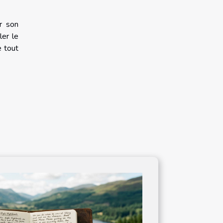
r son
ler le
e tout