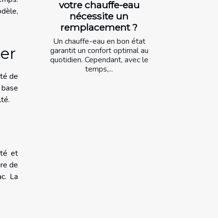
votre chauffe-eau
odèle,
nécessite un
remplacement ?
Un chauffe-eau en bon état
er
garantit un confort optimal au
quotidien. Cependant, avec le
temps,...
ité de
 base
lté.
ité et
ire de
ac. La