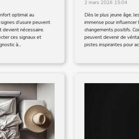
changement 
2 mars 2026 15:04
nfort optimal au
Dès le plus jeune âge, le
 signes d’usure peuvent
immense pour influencer l
t devient nécessaire.
changements positifs. C
cter ces signaux et
peuvent devenir de vérit
nostic à...
pistes inspirantes pour 