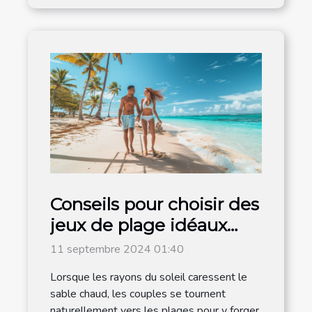
Conseils pour choisir des
jeux de plage idéaux
pour les couples
11 septembre 2024 01:40
Lorsque les rayons du soleil caressent le
sable chaud, les couples se tournent
naturellement vers les plages pour y forger