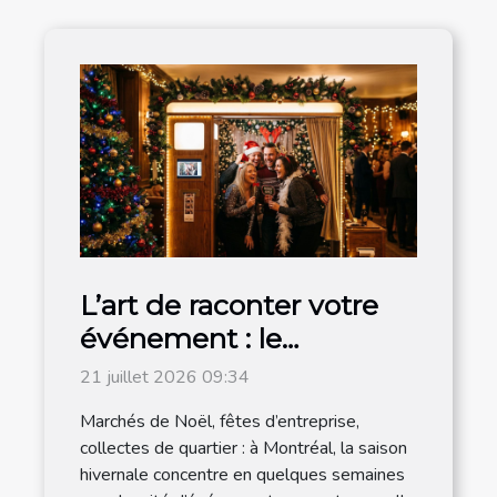
L’art de raconter votre
événement : le
photobooth s’invite à la
21 juillet 2026 09:34
magie de noël
Marchés de Noël, fêtes d’entreprise,
collectes de quartier : à Montréal, la saison
hivernale concentre en quelques semaines