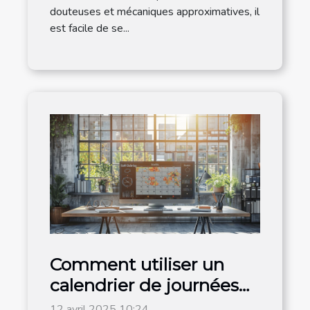
douteuses et mécaniques approximatives, il
est facile de se...
Comment utiliser un
calendrier de journées
mondiales pour
12 avril 2025 10:24