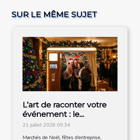
SUR LE MÊME SUJET
L’art de raconter votre
événement : le
photobooth s’invite à la
21 juillet 2026 09:34
magie de noël
Marchés de Noël, fêtes d’entreprise,