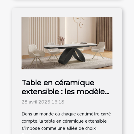
Table en céramique
extensible : les modèles
les plus en vogue sont
28 avril 2025 15:18
chez Meublissime
Dans un monde où chaque centimètre carré
compte, la table en céramique extensible
s’impose comme une alliée de choix.