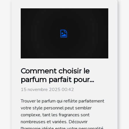
Comment choisir le
parfum parfait pour
votre style personnel ?
15 novembre 2025 00:42
Trouver le parfum qui reflète parfaitement
votre style personnel peut sembler
complexe, tant les fragrances sont
nombreuses et variées. Découvrir
l'harmonie idéale entre votre personnalité