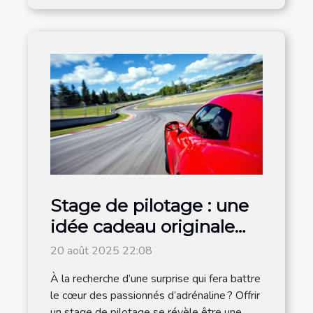
Stage de pilotage : une
idée cadeau originale
pour les amateurs de
20 août 2025 22:08
vitesse
À la recherche d’une surprise qui fera battre
le cœur des passionnés d’adrénaline ? Offrir
un stage de pilotage se révèle être une