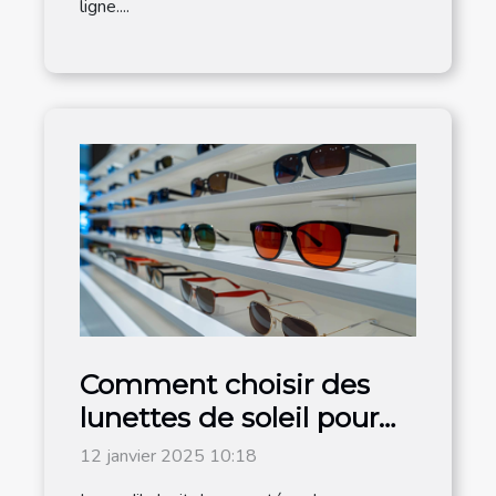
ligne....
Comment choisir des
lunettes de soleil pour
hommes adaptées à
12 janvier 2025 10:18
chaque style de vie