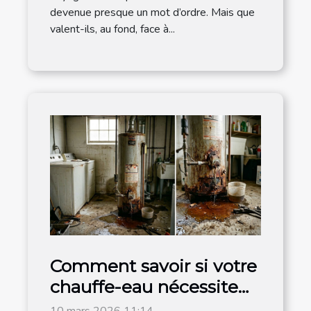
devenue presque un mot d’ordre. Mais que
valent-ils, au fond, face à...
Comment savoir si votre
chauffe-eau nécessite
un remplacement ?
10 mars 2026 11:14