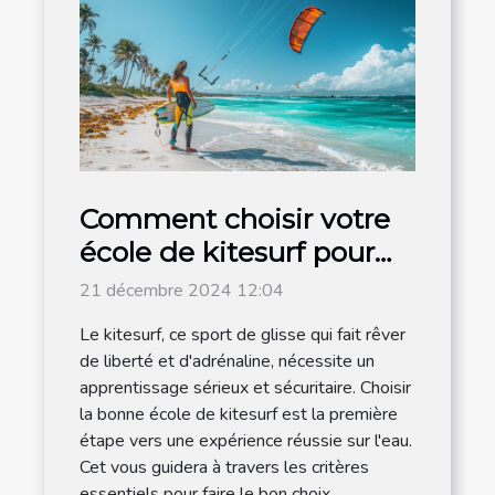
Comment choisir votre
école de kitesurf pour
un apprentissage
21 décembre 2024 12:04
efficace
Le kitesurf, ce sport de glisse qui fait rêver
de liberté et d'adrénaline, nécessite un
apprentissage sérieux et sécuritaire. Choisir
la bonne école de kitesurf est la première
étape vers une expérience réussie sur l'eau.
Cet vous guidera à travers les critères
essentiels pour faire le bon choix...