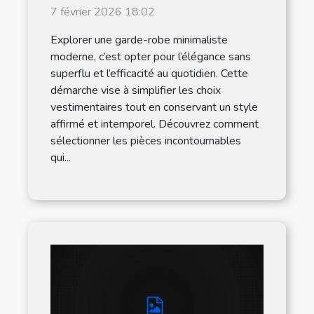
robe minimaliste
7 février 2026 18:02
moderne
Explorer une garde-robe minimaliste
moderne, c’est opter pour l’élégance sans
superflu et l’efficacité au quotidien. Cette
démarche vise à simplifier les choix
vestimentaires tout en conservant un style
affirmé et intemporel. Découvrez comment
sélectionner les pièces incontournables
qui...