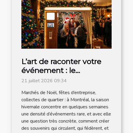
L’art de raconter votre
événement : le
photobooth s’invite à la
21 juillet 2026 09:34
magie de noël
Marchés de Noël, fêtes d’entreprise,
collectes de quartier : à Montréal, la saison
hivernale concentre en quelques semaines
une densité d’événements rare, et avec elle
une question très concrète, comment créer
des souvenirs qui circulent, qui fédèrent, et