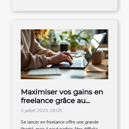
Maximiser vos gains en
freelance grâce au
portage salarial
3 juillet 2025 18:00
Se lancer en freelance offre une grande
liberté, mais il peut parfois être difficile