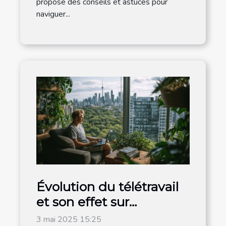
propose des conseils et astuces pour
naviguer...
Évolution du télétravail
et son effet sur
l'économie urbaine et
3 mai 2025 15:25