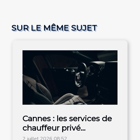
SUR LE MÊME SUJET
Cannes : les services de
chauffeur privé
explosent auprès des
2 juillet 2026 08:52